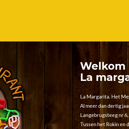
Welkom 
La marga
La Margarita. Het Me
Al meer dan dertig jaa
Langebrugsteeg nr 6,
Tussen het Rokin en d