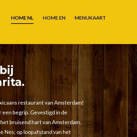
HOME NL
HOME EN
MENUKAART
bij
rita.
xicaans restaurant van Amsterdam!
r een begrip. Gevestigd in de
 het bruisend hart van Amsterdam.
e Nes; op loopafstand van het