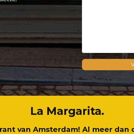
La Margarita.
rant van Amsterdam! Al meer dan de