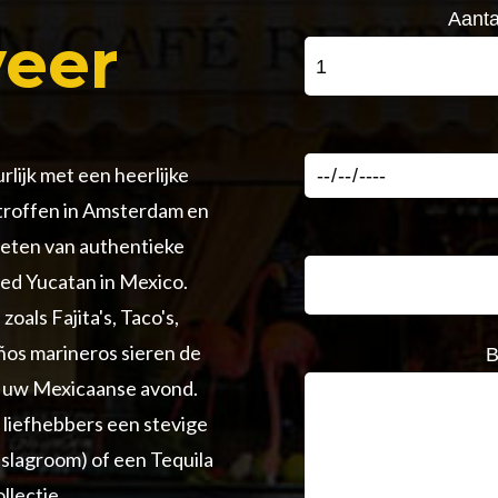
Aanta
veer
lijk met een heerlijke
troffen in Amsterdam en
ieten van authentieke
ed Yucatan in Mexico.
oals Fajita's, Taco's,
ños marineros sieren de
B
n uw Mexicaanse avond.
 liefhebbers een stevige
 slagroom) of een Tequila
llectie.